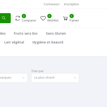
Connexion
Inscription
0
0
0
Comparer
Wishlist
Panier
ebis
Fruits secs bio
Sans Gluten
Lait végétal
Hygiène et beauté
Trier par
 marques
Le plus récent