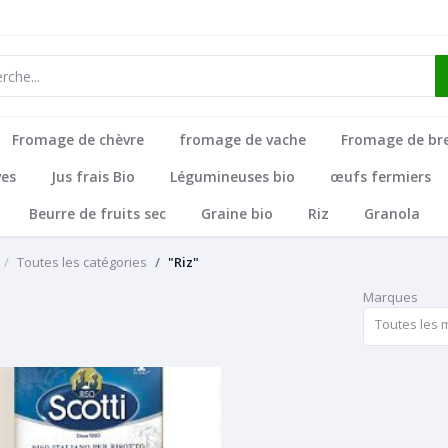
Fromage de chèvre
fromage de vache
Fromage de br
ves
Jus frais Bio
Légumineuses bio
œufs fermiers
Beurre de fruits sec
Graine bio
Riz
Granola
Toutes les catégories
"Riz"
Marques
Toutes les